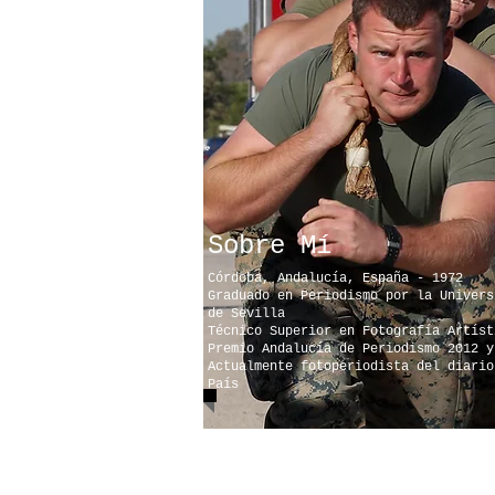
Sobre Mí
Córdoba, Andalucía, España - 1972
Graduado en Periodismo
por la Univers
de Sevilla
Técnico Superior en Fotografía Artíst
Premio Andalucía de Periodismo 2012 y
Actualmente fotoperiodista del diario
País