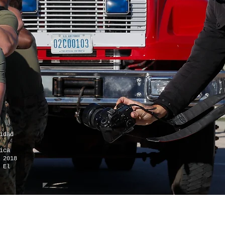
idad
ica
 2018
 El